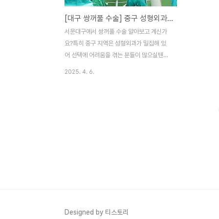
[대구 쌍꺼풀 수술] 중구 성형외과 추천, 가격 비교, 보험 적용까지 완벽 정리!
서문대구에서 쌍꺼풀 수술 알아보고 계신가
요?특히 중구 지역은 성형외과가 밀집해 있
어 선택에 어려움을 겪는 분들이 많으실텐데
요.이번 글에서는 대구 중구 쌍꺼풀 수술 병
2025. 4. 6.
원 추천은 물론, 각 병원의 특징, 수술 가격 비
교, 보험 적용 가능 여부, 그리고 병원 방문이
망설여지는 분들을 위한 현실적인 조언까지
꼼꼼히 안내해드리겠습니다!이 글 하나로 ‘대
구 쌍꺼풀 수술’에 대한 모든 고민을 해결해
보세요! 왜 쌍꺼풀 수술을 고민할까?“나는 미
용 수술까진 아닌데, 눈이 너무 무거워 보여
서…”,“졸려 보인다는 말이 너무 스트레스
야…”,“비대칭이 심해서 눈만 보면 스트레스
를 받아…” 이처럼 단순히 ‘예뻐지고 싶어
서’가 아닌 일상생활의 불편함과 자신감 부족
때문에 쌍커풀 수술에 대해서 고민하시는 분
Designed by 티스토리