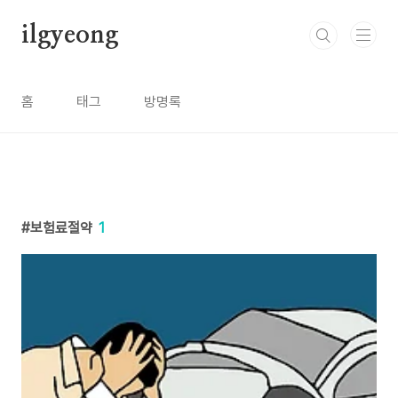
본문 바로가기
ilgyeong
홈
태그
방명록
보험료절약
1