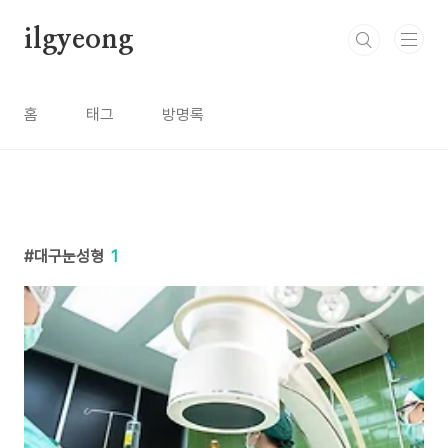
본문 바로가기
ilgyeong
홈
태그
방명록
대구눈성형
1